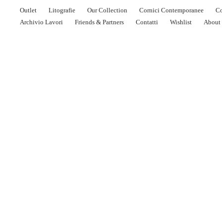
Outlet
Litografie
Our Collection
Cornici Contemporanee
Co
Archivio Lavori
Friends & Partners
Contatti
Wishlist
About