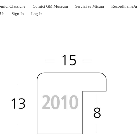
rnici Classiche
Cornici GM Museum
Servizi su Misura
RecordFrameAr
 Us
Sign-In
Log-In