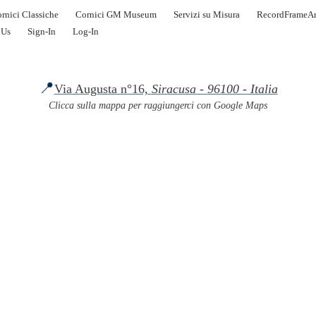
rnici Classiche
Cornici GM Museum
Servizi su Misura
RecordFrameAr
 Us
Sign-In
Log-In
📍
Via Augusta n°16,
Siracusa - 96100 - Italia
Clicca sulla mappa per raggiungerci con Google Maps