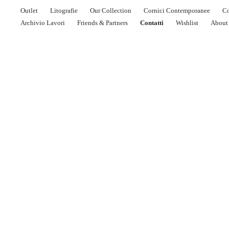
Outlet
Litografie
Our Collection
Cornici Contemporanee
Co
Archivio Lavori
Friends & Partners
Contatti
Wishlist
About