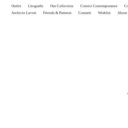
Outlet
Litografie
Our Collection
Cornici Contemporanee
Co
Archivio Lavori
Friends & Partners
Contatti
Wishlist
About