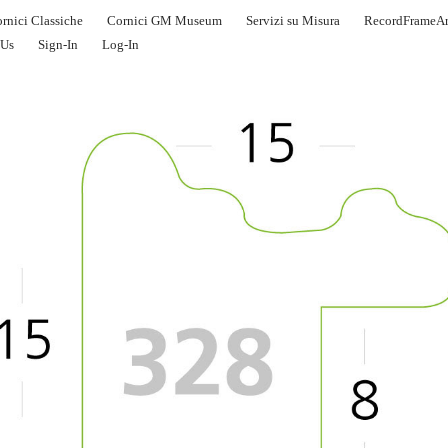
rnici Classiche
Cornici GM Museum
Servizi su Misura
RecordFrameAr
 Us
Sign-In
Log-In